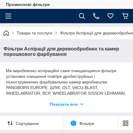
Промислові фільтри
Товари та послуги
Фільтри Аспірації для деревообробн
Фільтри Аспірації для деревообробних та камер
порошкового фарбування
Ми виробляємо аспіраційні саме очищающиеся фільтри
установок очищення повітря дробиструйных і
піскоструминних фарбувальних камер виробництва
PANGBORN EUROPE, ШЛІК, OLT, VACU-BLAST,
WHEELABRATOR, BCP, WHEELABRATOR SISSON LEHMANN,
EBE, WALTHER TROWAL, Gutmann та інші. Фільтри для
Показати все
систем аспірації обладнання і вентиляторів для
дробиструйной і піскоструминних камер– фірми CORAL .
Сортування
0
Фільтри