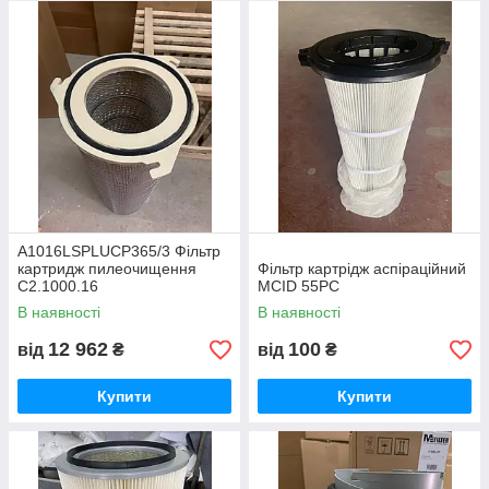
A1016LSPLUCP365/3 Фільтр
картридж пилеочищення
Фільтр картрідж аспіраційний
C2.1000.16
MCID 55PC
В наявності
В наявності
12 962
100
від
₴
від
₴
Купити
Купити