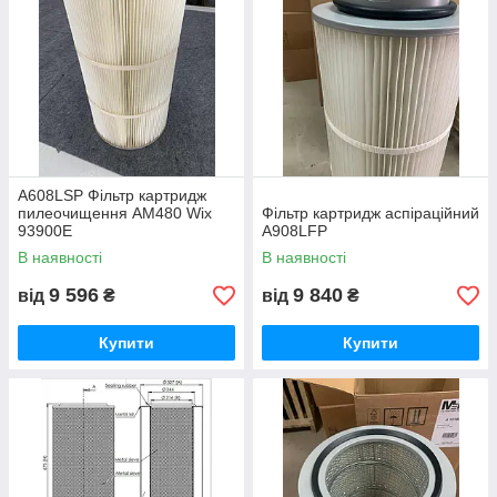
A608LSP Фільтр картридж
пилеочищення AM480 Wix
Фільтр картридж аспіраційний
93900E
A908LFP
В наявності
В наявності
9 596
9 840
від
₴
від
₴
Купити
Купити