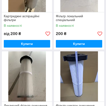
Картриджні аспіраційні
Фільтр локальний
фільтри
спеціальний
В наявності
В наявності
200
200
від
₴
₴
Купити
Купити
Дихаючий фільтр очищення
Фільтр-циклон очищення