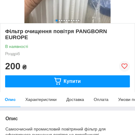
Фільтр очищення повітря PANGBORN
EUROPE
В наявності
Роздріб
200
₴
Купити
Опис
Характеристики
Доставка
Оплата
Умови п
Опис
Самоочисний промисловий повітряний фільтр для
ефективного очищення повітря на виробництві