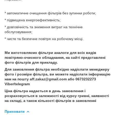
* автоматичне очищення фільтрів без зупинки роботи;
* підвищена енергоефективність;
* довговічність та зниження витрат на технічне
обслуговування;
* чисте та безпечне повітря на робочому місці.
Ми виготовляємо фільтри аналоги для всіх видів
повітряно-очисного обладнання, на сайті представлені
фото фільтрів для прикладу.
Для замовлення фільтра необхідно надіслати менеджеру
фото і розміри фільтра, ви можете надіслати інформацію
нам на пошту aff.zakaz@gmail.com або 0673232273
Viber/telegram
Ціна фільтра надається в день замовлення і
розраховується в залежності від курсу гривні, наявності
на складі, а також кількості фільтрів в замовленні
Приховати