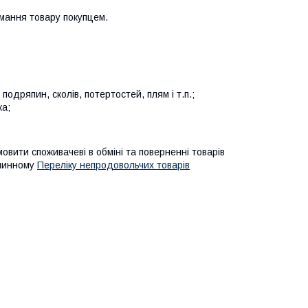
мання товару покупцем.
подряпин, сколів, потертостей, плям і т.п.;
ка;
мовити споживачеві в обміні та поверненні товарів
 чинному
Переліку непродовольчих товарів