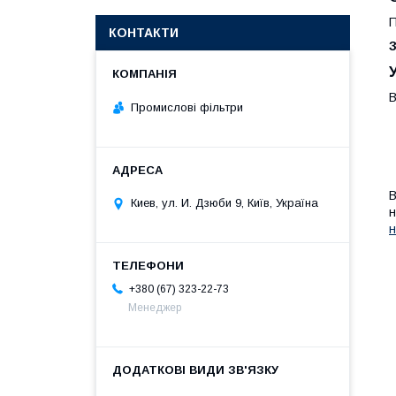
П
КОНТАКТИ
В
Промислові фільтри
В
Киев, ул. И. Дзюби 9, Київ, Україна
н
н
+380 (67) 323-22-73
Менеджер