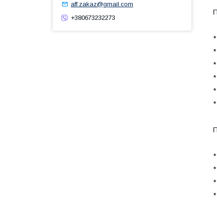
aff.zakaz@gmail.com
П
+380673232273
*
*
*
*
*
*
П
*
*
*
*