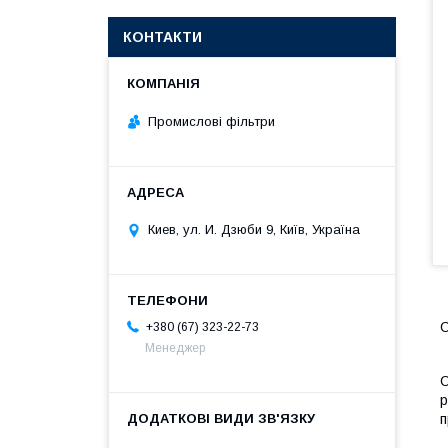
КОНТАКТИ
Промислові фільтри
Киев, ул. И. Дзюби 9, Київ, Україна
С
+380 (67) 323-22-73
Менеджер
С
р
п