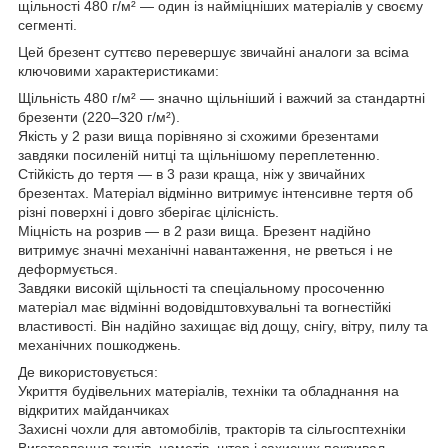
щільності 480 г/м² — один із найміцніших матеріалів у своєму
сегменті.
Цей брезент суттєво перевершує звичайні аналоги за всіма
ключовими характеристиками:
Щільність 480 г/м² — значно щільніший і важчий за стандартні
брезенти (220–320 г/м²).
Якість у 2 рази вища порівняно зі схожими брезентами
завдяки посиленій нитці та щільнішому переплетенню.
Стійкість до тертя — в 3 рази краща, ніж у звичайних
брезентах. Матеріал відмінно витримує інтенсивне тертя об
різні поверхні і довго зберігає цілісність.
Міцність на розрив — в 2 рази вища. Брезент надійно
витримує значні механічні навантаження, не рветься і не
деформується.
Завдяки високій щільності та спеціальному просоченню
матеріал має відмінні водовідштовхувальні та вогнестійкі
властивості. Він надійно захищає від дощу, снігу, вітру, пилу та
механічних пошкоджень.
Де використовується:
Укриття будівельних матеріалів, техніки та обладнання на
відкритих майданчиках
Захисні чохли для автомобілів, тракторів та сільгосптехніки
Виготовлення тентів, наметів, штор і захисних покривал