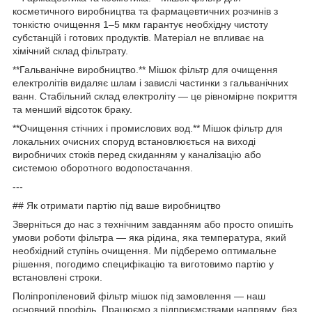
косметичного виробництва та фармацевтичних розчинів з
тонкістю очищення 1–5 мкм гарантує необхідну чистоту
субстанцій і готових продуктів. Матеріал не впливає на
хімічний склад фільтрату.
**Гальванічне виробництво.** Мішок фільтр для очищення
електролітів видаляє шлам і завислі частинки з гальванічних
ванн. Стабільний склад електроліту — це рівномірне покриття
та менший відсоток браку.
**Очищення стічних і промислових вод.** Мішок фільтр для
локальних очисних споруд встановлюється на виході
виробничих стоків перед скиданням у каналізацію або
системою оборотного водопостачання.
---
## Як отримати партію під ваше виробництво
Зверніться до нас з технічним завданням або просто опишіть
умови роботи фільтра — яка рідина, яка температура, який
необхідний ступінь очищення. Ми підберемо оптимальне
рішення, погодимо специфікацію та виготовимо партію у
встановлені строки.
Поліпропіленовий фільтр мішок під замовлення — наш
основний профіль. Працюємо з підприємствами напряму, без