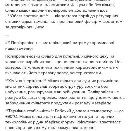
металевим кільцем, пластиковим кільцем або без кільця;
фільтр мішок зварний поліпропілен або зшивний шов
- **Обсяг постачання** — від тестової партії до регулярних
оптових відвантажень; поліпропіленовий фільтр мішок оптом
за договірною ціною
---
## Поліпропілен — матеріал, який витримує промислові
навантаження
Поліпропіленовий фільтр для котельні, хімічного цеху чи
харчового виробництва — це не просто тканина в мішку. Це
матеріал із конкретними технічними характеристиками, які
визначають його перевагу перед альтернативами.
**Хімічна інертність.** Мішок фільтр для лужних розчинів та
кислотних середовищ зберігає структуру волокна без
набухання, розшарування чи руйнування. Поліпропілен не
реагує з більшістю промислових реагентів, що унеможливлює
забруднення фільтрату продуктами розпаду матеріалу.
**Термічна стабільність.** Робочий діапазон температур — до
+90°C. Мішок фільтр для нафтохімічної галузі та гарячих
технологічних рідин зберігає форму і фільтруючі властивості
навіть при тривалому тепловому навантаженні.