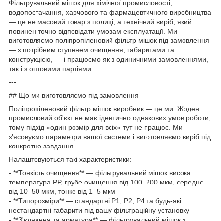
Фільтрувальний мішок для хімічної промисловості,
водопостачання, харчового та фармацевтичного виробництва
— це не масовий товар з полиці, а технічний виріб, який
повинен точно відповідати умовам експлуатації. Ми
виготовляємо поліпропіленовий фільтр мішок під замовлення
— з потрібним ступенем очищення, габаритами та
конструкцією, — і працюємо як з одиничними замовленнями,
так і з оптовими партіями.
---
## Що ми виготовляємо під замовлення
Поліпропіленовий фільтр мішок виробник — це ми. Жоден
промисловий об'єкт не має ідентично однакових умов роботи,
тому підхід «один розмір для всіх» тут не працює. Ми
з'ясовуємо параметри вашої системи і виготовляємо виріб під
конкретне завдання.
Налаштовуються такі характеристики:
- **Тонкість очищення** — фільтрувальний мішок висока
температура PP, грубе очищення від 100–200 мкм, середнє
від 10–50 мкм, тонке від 1–5 мкм
- **Типорозміри** — стандартні P1, P2, P4 та будь-які
нестандартні габарити під вашу фільтраційну установку
- **З'єднання та арматура** — фільтрувальний мішок з