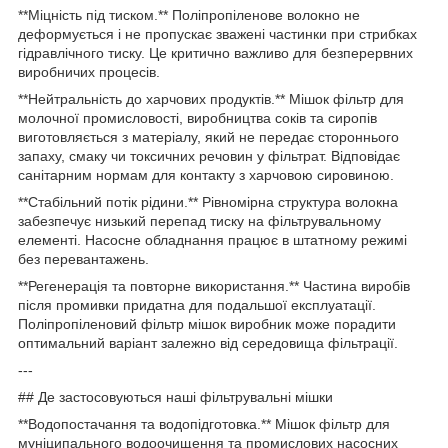
**Міцність під тиском.** Поліпропіленове волокно не
деформується і не пропускає зважені частинки при стрибках
гідравлічного тиску. Це критично важливо для безперервних
виробничих процесів.
**Нейтральність до харчових продуктів.** Мішок фільтр для
молочної промисловості, виробництва соків та сиропів
виготовляється з матеріалу, який не передає стороннього
запаху, смаку чи токсичних речовин у фільтрат. Відповідає
санітарним нормам для контакту з харчовою сировиною.
**Стабільний потік рідини.** Рівномірна структура волокна
забезпечує низький перепад тиску на фільтрувальному
елементі. Насосне обладнання працює в штатному режимі
без перевантажень.
**Регенерація та повторне використання.** Частина виробів
після промивки придатна для подальшої експлуатації.
Поліпропіленовий фільтр мішок виробник може порадити
оптимальний варіант залежно від середовища фільтрації.
---
## Де застосовуються наші фільтрувальні мішки
**Водопостачання та водопідготовка.** Мішок фільтр для
муніципального водоочищення та промислових насосних