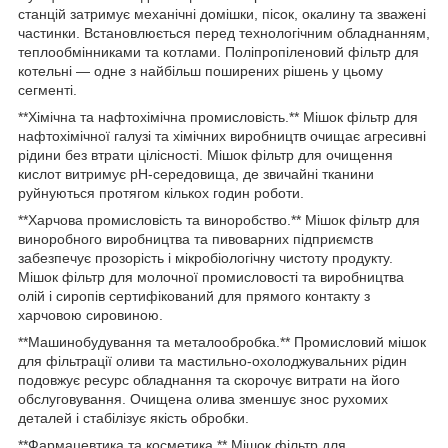
станцій затримує механічні домішки, пісок, окалину та зважені
частинки. Встановлюється перед технологічним обладнанням,
теплообмінниками та котлами. Поліпропіленовий фільтр для
котельні — одне з найбільш поширених рішень у цьому
сегменті.
**Хімічна та нафтохімічна промисловість.** Мішок фільтр для
нафтохімічної галузі та хімічних виробництв очищає агресивні
рідини без втрати цілісності. Мішок фільтр для очищення
кислот витримує рН-середовища, де звичайні тканини
руйнуються протягом кількох годин роботи.
**Харчова промисловість та виноробство.** Мішок фільтр для
виноробного виробництва та пивоварних підприємств
забезпечує прозорість і мікробіологічну чистоту продукту.
Мішок фільтр для молочної промисловості та виробництва
олій і сиропів сертифікований для прямого контакту з
харчовою сировиною.
**Машинобудування та металообробка.** Промисловий мішок
для фільтрації оливи та мастильно-охолоджувальних рідин
подовжує ресурс обладнання та скорочує витрати на його
обслуговування. Очищена олива зменшує знос рухомих
деталей і стабілізує якість обробки.
**Фармацевтика та косметика.** Мішок фільтр для