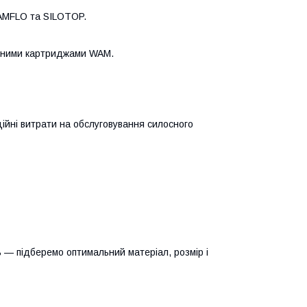
WAMFLO та SILOTOP.
льними картриджами WAM.
ційні витрати на обслуговування силосного
ь — підберемо оптимальний матеріал, розмір і