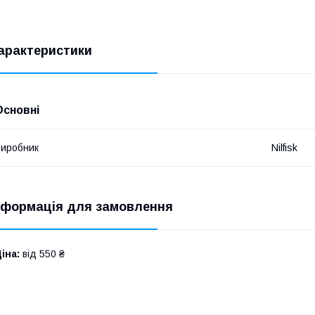
арактеристики
Основні
иробник
Nilfisk
нформація для замовлення
іна:
від 550 ₴