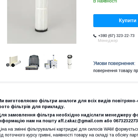
В наявності
Купити
+380 (67) 323-22-73
Менеджер
повернення товару п
и виготовляємо фільтри аналоги для всіх видів повітряно-
фото фільтрів для прикладу.
Для замовлення фільтра необхідно надіслати менеджеру фот
нформацію нам на пошту aff.zakaz@gmail.com або 0673232273 
іна на змінні фільтрувальні картриджі для силосів WAM формуєт
ід поточного курсу гривні, наявності товару на складі та обсягу парт