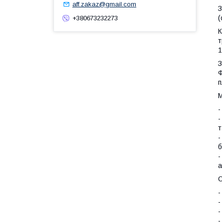
aff.zakaz@gmail.com
З
(
+380673232273
К
т
1
З
Ф
п
М
-
-
т
-
б
-
а
О
-
-
-
-