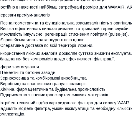
остійно в наявності найбільш затребувані розміри для WAMAIR, 
ереваги преміум-аналогів
 Повна геометрична та функціональна взаємозамінність з оригіна
 Висока ефективність пилозатримання та тривалий термін служби.
 Можливість імпульсної регенерації стисненим повітрям (pulse-jet).
 Європейська якість за конкурентною ціною.
 Оперативна доставка по всій території України.
икористання якісних аналогів дозволяє суттєво знизити експлуата
бладнання без компромісів щодо ефективності фільтрації.
фери застосування:
 Цементні та бетонні заводи
 Зерносховища та комбікормові виробництва
 Виробництва пластикових гранул і полімерів
 Хімічна, фармацевтична та будівельна промисловість
 Підприємства з пневмотранспортом сипучих матеріалів
отрібен технічний підбір картриджного фільтра для силосу WAM?
адішліть модель фільтра, умови експлуатації та необхідну кількіст
омплектацію.