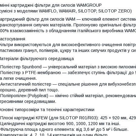
мінні картриджні фільтри для силосів WAMGROUP
сумісні з моделями WAMFLO, WAMAIR, SILOTOP, SILOTOP ZERO)
артриджний фільтр для силосів WAM — ключовий елемент системи ф
ранспортування сипучих матеріалів. Пропонуємо оригінальні фільт
00% взаємозамінність з обладнанням італійського виробника WA
астосування
ільтри використовуються для високоефективного очищення повітря 
ластикових гранул, полімерів, цукру та інших сипучих продуктів 
атеріали фільтруючого середовища
 Поліестер Spunbond — універсальний матеріал з високою пилоємн
 Поліестер з PTFE-мембраною — забезпечує ступінь фільтрації до 9
а легке очищення.
 Антистатичний поліестер — спеціальне рішення для вибухонебезпе
орошно, деревний пил тощо.
 Поліпропілен (Polypleat) — хімічно стійкий матеріал, рекомендова
гресивними середовищами.
сновні типорозміри та технічні характеристики
 Плоскі картриджі KFEW (для SILOTOP R01/R03): 425 × 920 мм, 429 
 Циліндричні картриджі висотою 900, 1000, 1200 мм та інші.
 Фільтруюча площа одного елемента: від 3,6 м² до 5 м² і більше.
 Комплектація: 4, 7, 10, 14 картриджів на один фільтр.