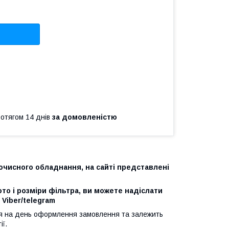
ротягом 14 днів
за домовленістю
очисного обладнання, на сайті представлені
о і розміри фільтра, ви можете надіслати
Viber/telegram
ься на день оформлення замовлення та залежить
ії.