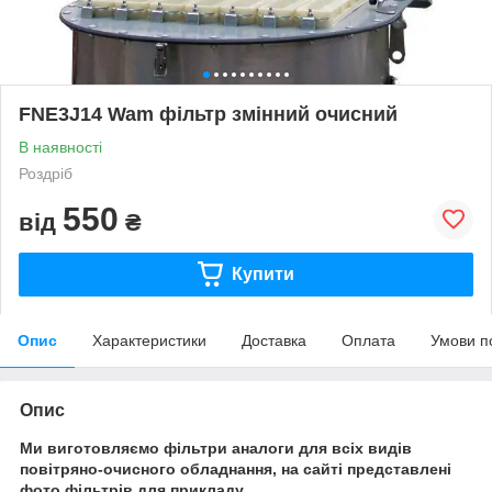
FNE3J14 Wam фільтр змінний очисний
В наявності
Роздріб
550
від
₴
Купити
Опис
Характеристики
Доставка
Оплата
Умови п
Опис
Ми виготовляємо фільтри аналоги для всіх видів
повітряно-очисного обладнання, на сайті представлені
фото фільтрів для прикладу.