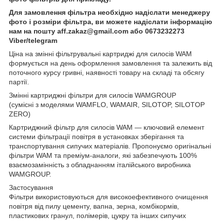
Для замовлення фільтра необхідно надіслати менеджеру
фото і розміри фільтра, ви можете надіслати інформацію
нам на пошту aff.zakaz@gmail.com або 0673232273
Viber/telegram
Ціна на змінні фільтрувальні картриджі для силосів WAM
формується на день оформлення замовлення та залежить від
поточного курсу гривні, наявності товару на складі та обсягу
партії.
Змінні картриджні фільтри для силосів WAMGROUP
(сумісні з моделями WAMFLO, WAMAIR, SILOTOP, SILOTOP
ZERO)
Картриджний фільтр для силосів WAM — ключовий елемент
системи фільтрації повітря в установках зберігання та
транспортування сипучих матеріалів. Пропонуємо оригінальні
фільтри WAM та преміум-аналоги, які забезпечують 100%
взаємозамінність з обладнанням італійського виробника
WAMGROUP.
Застосування
Фільтри використовуються для високоефективного очищення
повітря від пилу цементу, вапна, зерна, комбікормів,
пластикових гранул, полімерів, цукру та інших сипучих