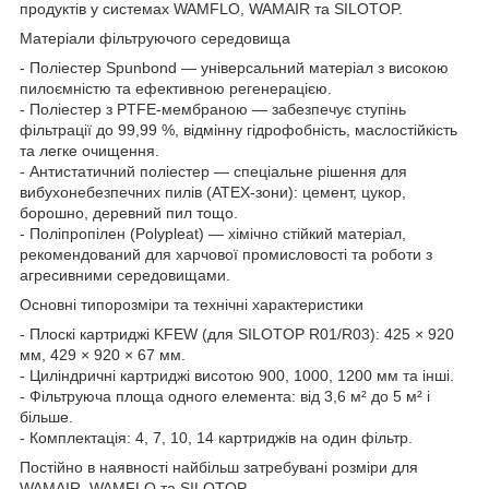
продуктів у системах WAMFLO, WAMAIR та SILOTOP.
Матеріали фільтруючого середовища
- Поліестер Spunbond — універсальний матеріал з високою
пилоємністю та ефективною регенерацією.
- Поліестер з PTFE-мембраною — забезпечує ступінь
фільтрації до 99,99 %, відмінну гідрофобність, маслостійкість
та легке очищення.
- Антистатичний поліестер — спеціальне рішення для
вибухонебезпечних пилів (ATEX-зони): цемент, цукор,
борошно, деревний пил тощо.
- Поліпропілен (Polypleat) — хімічно стійкий матеріал,
рекомендований для харчової промисловості та роботи з
агресивними середовищами.
Основні типорозміри та технічні характеристики
- Плоскі картриджі KFEW (для SILOTOP R01/R03): 425 × 920
мм, 429 × 920 × 67 мм.
- Циліндричні картриджі висотою 900, 1000, 1200 мм та інші.
- Фільтруюча площа одного елемента: від 3,6 м² до 5 м² і
більше.
- Комплектація: 4, 7, 10, 14 картриджів на один фільтр.
Постійно в наявності найбільш затребувані розміри для
WAMAIR, WAMFLO та SILOTOP.