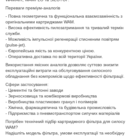
Переваги преміум-аналогів
- Повна геометрична та функціональна взаємозамінність з
оригінальними картриджами WAM.
- Висока ефективність пилозатримання та тривалий термін
служби.
- Можливість імпульсної регенерації стисненим повітрям
(pulse-jet).
- Європейська якість за конкурентною ціною.
- Оперативна доставка по всій території України.
Використання якісних аналогів дозволяє суттєво знизити
експлуатаційні витрати на обслуговування силосного
обладнання без компромісів щодо ефективності фільтрації.
Сфери застосування:
- Цементні та бетонні заводи
- Зерносховища та комбікормові виробництва
- Виробництва пластикових гранул і полімерів
- Хімічна, фармацевтична та будівельна промисловість
- Підприємства з пневмотранспортом сипучих матеріалів
Потрібен технічний підбір картриджного фільтра для силосу
WAM?
Надішліть модель фільтра, умови експлуатації та необхідну