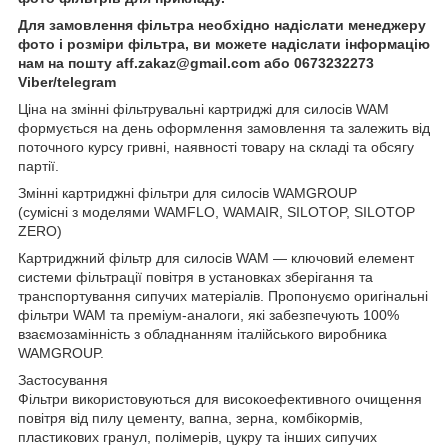
Для замовлення фільтра необхідно надіслати менеджеру
фото і розміри фільтра, ви можете надіслати інформацію
нам на пошту aff.zakaz@gmail.com або 0673232273
Viber/telegram
Ціна на змінні фільтрувальні картриджі для силосів WAM
формується на день оформлення замовлення та залежить від
поточного курсу гривні, наявності товару на складі та обсягу
партії.
Змінні картриджні фільтри для силосів WAMGROUP
(сумісні з моделями WAMFLO, WAMAIR, SILOTOP, SILOTOP
ZERO)
Картриджний фільтр для силосів WAM — ключовий елемент
системи фільтрації повітря в установках зберігання та
транспортування сипучих матеріалів. Пропонуємо оригінальні
фільтри WAM та преміум-аналоги, які забезпечують 100%
взаємозамінність з обладнанням італійського виробника
WAMGROUP.
Застосування
Фільтри використовуються для високоефективного очищення
повітря від пилу цементу, вапна, зерна, комбікормів,
пластикових гранул, полімерів, цукру та інших сипучих