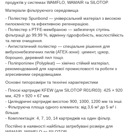
продуктів у системах WAMFLO, WAMAIR та SILOTOP.
Матеріали фільтруючого середовища
- Поліестер Spunbond — універсальний матеріал з високою
пилоємністю та ефективною регенерацією.
- Поліестер з PTFE-мембраною — забезпечує ступінь
фільтрації до 99,99 %, відмінну гідрофобність, маслостійкість
та легке очищення.
- Антистатичний поліестер — спеціальне рішення для
вибухонебезпечних пилів (ATEX-зони): цемент, цукор,
борошно, деревний пил тощо.
- Поліпропілен (Polypleat) — хімічно стійкий матеріал,
рекомендований для харчової промисловості та роботи з
агресивними середовищами.
Основні типорозміри та технічні характеристики
- Плоскі картриджі KFEW (для SILOTOP R01/R03): 425 × 920
мм, 429 × 920 × 67 мм.
- Циліндричні картриджі висотою 900, 1000, 1200 мм та інші.
- Фільтруюча площа одного елемента: від 3,6 м² до 5 м² і
більше.
- Комплектація: 4, 7, 10, 14 картриджів на один фільтр.
Постійно в наявності найбільш затребувані розміри для
WAMAIR, WAMFLO та SILOTOP.