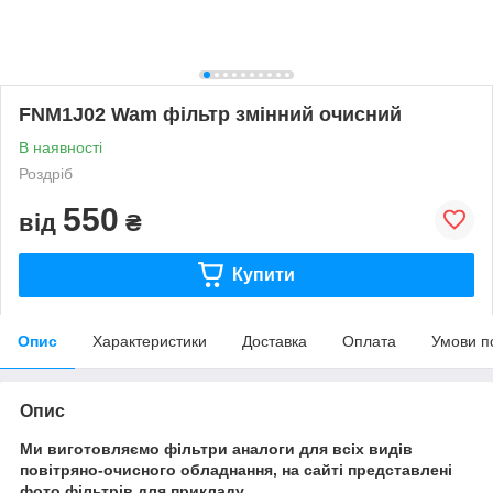
FNM1J02 Wam фільтр змінний очисний
В наявності
Роздріб
550
від
₴
Купити
Опис
Характеристики
Доставка
Оплата
Умови п
Опис
Ми виготовляємо фільтри аналоги для всіх видів
повітряно-очисного обладнання, на сайті представлені
фото фільтрів для прикладу.