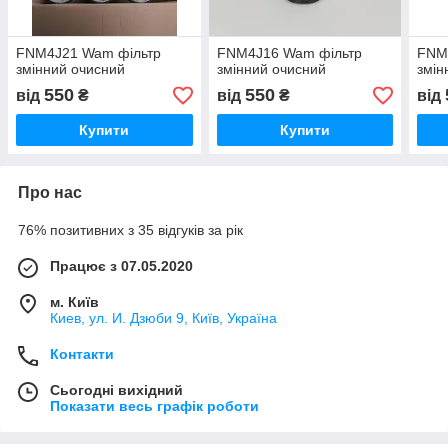
FNM4J21 Wam фільтр
FNM4J16 Wam фільтр
FNM
змінний очисний
змінний очисний
змін
550
550
від
₴
від
₴
від
Купити
Купити
Про нас
76% позитивних з 35 відгуків за рік
Працює з 07.05.2020
м. Київ
Киев, ул. И. Дзюби 9, Київ, Україна
Контакти
Сьогодні вихідний
Показати весь графік роботи