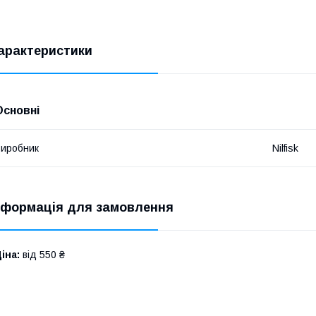
арактеристики
Основні
иробник
Nilfisk
нформація для замовлення
іна:
від 550 ₴