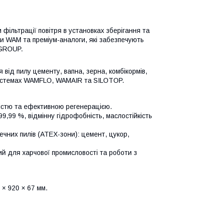
ільтрації повітря в установках зберігання та
ри WAM та преміум-аналоги, які забезпечують
MGROUP.
від пилу цементу, вапна, зерна, комбікормів,
у системах WAMFLO, WAMAIR та SILOTOP.
істю та ефективною регенерацією.
9,99 %, відмінну гідрофобність, маслостійкість
чних пилів (ATEX-зони): цемент, цукор,
ний для харчової промисловості та роботи з
× 920 × 67 мм.