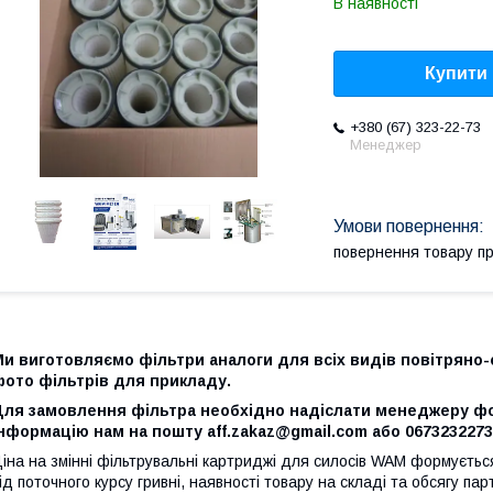
В наявності
Купити
+380 (67) 323-22-73
Менеджер
повернення товару п
и виготовляємо фільтри аналоги для всіх видів повітряно-
фото фільтрів для прикладу.
Для замовлення фільтра необхідно надіслати менеджеру фот
нформацію нам на пошту aff.zakaz@gmail.com або 0673232273 
іна на змінні фільтрувальні картриджі для силосів WAM формуєт
ід поточного курсу гривні, наявності товару на складі та обсягу парт