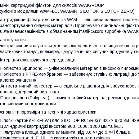
мінні картриджні фільтри для силосів WAMGROUP
сумісні з моделями WAMFLO, WAMAIR, SILOTOP, SILOTOP ZERO)
артриджний фільтр для силосів WAM — ключовий елемент системи ф
ранспортування сипучих матеріалів. Пропонуємо оригінальні фільт
00% взаємозамінність з обладнанням італійського виробника WA
астосування
ільтри використовуються для високоефективного очищення повітря 
ластикових гранул, полімерів, цукру та інших сипучих продуктів 
атеріали фільтруючого середовища
 Поліестер Spunbond — універсальний матеріал з високою пилоємн
 Поліестер з PTFE-мембраною — забезпечує ступінь фільтрації до 9
а легке очищення.
 Антистатичний поліестер — спеціальне рішення для вибухонебезпе
орошно, деревний пил тощо.
 Поліпропілен (Polypleat) — хімічно стійкий матеріал, рекомендова
гресивними середовищами.
сновні типорозміри та технічні характеристики
 Плоскі картриджі KFEW (для SILOTOP R01/R03): 425 × 920 мм, 429 
 Циліндричні картриджі висотою 900, 1000, 1200 мм та інші.
 Фільтруюча площа одного елемента: від 3,6 м² до 5 м² і більше.
 Комплектація: 4, 7, 10, 14 картриджів на один фільтр.