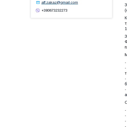
aff.zakaz@gmail.com
З
(
+380673232273
К
т
1
З
Ф
п
М
-
-
т
-
б
-
а
О
-
-
-
-