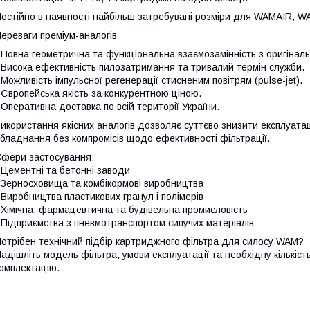
остійно в наявності найбільш затребувані розміри для WAMAIR, 
ереваги преміум-аналогів
 Повна геометрична та функціональна взаємозамінність з оригіна
 Висока ефективність пилозатримання та тривалий термін служби.
 Можливість імпульсної регенерації стисненим повітрям (pulse-jet).
 Європейська якість за конкурентною ціною.
 Оперативна доставка по всій території України.
икористання якісних аналогів дозволяє суттєво знизити експлуата
бладнання без компромісів щодо ефективності фільтрації.
фери застосування:
 Цементні та бетонні заводи
 Зерносховища та комбікормові виробництва
 Виробництва пластикових гранул і полімерів
 Хімічна, фармацевтична та будівельна промисловість
 Підприємства з пневмотранспортом сипучих матеріалів
отрібен технічний підбір картриджного фільтра для силосу WAM?
адішліть модель фільтра, умови експлуатації та необхідну кількіст
омплектацію.