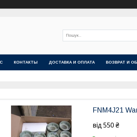
АС
КОНТАКТЫ
ДОСТАВКА И ОПЛАТА
ВОЗВРАТ И О
FNM4J21 Wam
від
550 ₴