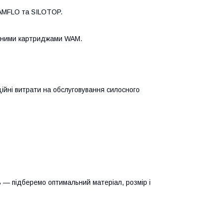
WAMFLO та SILOTOP.
льними картриджами WAM.
ційні витрати на обслуговування силосного
ь — підберемо оптимальний матеріал, розмір і