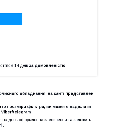
ротягом 14 днів
за домовленістю
очисного обладнання, на сайті представлені
о і розміри фільтра, ви можете надіслати
Viber/telegram
ься на день оформлення замовлення та залежить
ії.