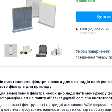
В наявності
Купити
+380 (67) 323-22-73
Менеджер
повернення товару п
и виготовляємо фільтри аналоги для всіх видів повітряно-
фото фільтрів для прикладу.
Для замовлення фільтра необхідно надіслати менеджеру фот
нформацію нам на пошту aff.zakaz@gmail.com або 0673232273 
іна на змінні фільтрувальні картриджі для силосів WAM формуєт
ід поточного курсу гривні, наявності товару на складі та обсягу парт