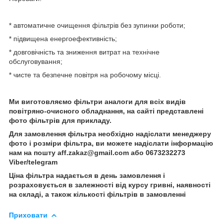
* автоматичне очищення фільтрів без зупинки роботи;
* підвищена енергоефективність;
* довговічність та зниження витрат на технічне
обслуговування;
* чисте та безпечне повітря на робочому місці.
Ми виготовляємо фільтри аналоги для всіх видів
повітряно-очисного обладнання, на сайті представлені
фото фільтрів для прикладу.
Для замовлення фільтра необхідно надіслати менеджеру
фото і розміри фільтра, ви можете надіслати інформацію
нам на пошту aff.zakaz@gmail.com або 0673232273
Viber/telegram
Ціна фільтра надається в день замовлення і
розраховується в залежності від курсу гривні, наявності
на складі, а також кількості фільтрів в замовленні
Приховати