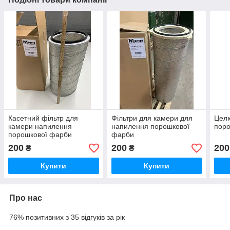
Касетний фільтр для
Фільтри для камери для
Целю
камери напилення
напилення порошкової
поро
порошкової фарби
фарби
200
200
200
₴
₴
Купити
Купити
Про нас
76% позитивних з 35 відгуків за рік