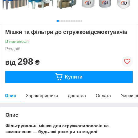
Мішки та фільтри до стружковідсмоктувачів
В наявності
Роздріб
298
від
₴
Купити
Опис
Характеристики
Доставка
Оплата
Умови п
Опис
Фільтрувальні мішки для стружкопилососів на
замовлення — будь-які розміри та моделі