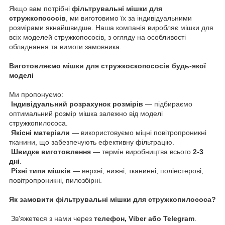
Якщо вам потрібні
фільтрувальні мішки для
стружкопососів
, ми виготовимо їх за індивідуальними
розмірами якнайшвидше. Наша компанія виробляє мішки для
всіх моделей стружкопососів, з огляду на особливості
обладнання та вимоги замовника.
Виготовляємо мішки для стружкоскопососів будь-якої
моделі
Ми пропонуємо:
Індивідуальний розрахунок розмірів
— підбираємо
оптимальний розмір мішка залежно від моделі
стружкопилососа.
Якісні матеріали
— використовуємо міцні повітропроникні
тканини, що забезпечують ефективну фільтрацію.
Швидке виготовлення
— термін виробництва всього
2-3
дні
.
Різні типи мішків
— верхні, нижні, тканинні, поліестерові,
повітропроникні, пилозбірні.
Як замовити фільтрувальні мішки для стружкопилососа?
Зв'яжетеся з нами через
телефон, Viber або Telegram
.