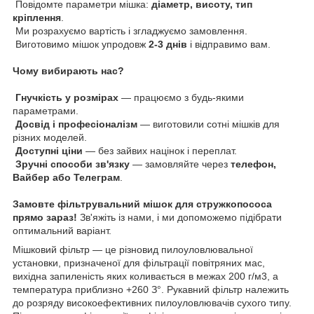
Повідомте параметри мішка:
діаметр, висоту, тип
кріплення
.
Ми розрахуємо вартість і згладжуємо замовлення.
Виготовимо мішок упродовж
2-3 днів
і відправимо вам.
Чому вибирають нас?
Гнучкість у розмірах
— працюємо з будь-якими
параметрами.
Досвід і професіоналізм
— виготовили сотні мішків для
різних моделей.
Доступні ціни
— без зайвих націнок і переплат.
Зручні способи зв'язку
— замовляйте через
телефон,
Вайбер або Телеграм
.
Замовте фільтрувальний мішок для стружкопососа
прямо зараз!
Зв'яжіть із нами, і ми допоможемо підібрати
оптимальний варіант.
Мішковий фільтр — це різновид пилоуловлювальної
установки, призначеної для фільтрації повітряних мас,
вихідна запиленість яких коливається в межах 200 г/м3, а
температура приблизно +260 З°. Рукавний фільтр належить
до розряду високоефективних пилоуловлювачів сухого типу.