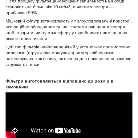
Після процесу фільтрації коефіцієнт запиленості на виході
становить не більш ніж 10 мг/м3, а чистота повітря —
приблизно 99%.
Мішковий фільтр встановлюють у пилоуловлювальні пристрої,
аспіраційне обладнання та інші системи очищення повітря,
щоб створити чисту атмосферу у виробничих приміщеннях
різного призначення.
Цей тип фільтрів найпоширеніший у установках промислових
пилососів (стружковідсмоктувачів) як угорі віброрамки-
накопичувача, так і внизу, як основа для накопичення відходів
стружки та тирси.
Фільтри виготовляються відповідно до розмірів
замовника