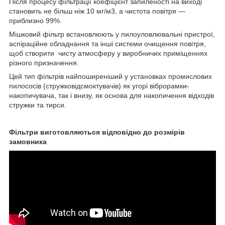
Після процесу фільтрації коефіцієнт запиленості на виході
становить не більш ніж 10 мг/м3, а чистота повітря —
приблизно 99%.
Мішковий фільтр встановлюють у пилоуловлювальні пристрої,
аспіраційне обладнання та інші системи очищення повітря,
щоб створити чисту атмосферу у виробничих приміщеннях
різного призначення.
Цей тип фільтрів найпоширеніший у установках промислових
пилососів (стружковідсмоктувачів) як угорі віброрамки-
накопичувача, так і внизу, як основа для накопичення відходів
стружки та тирси.
Фільтри виготовляються відповідно до розмірів
замовника