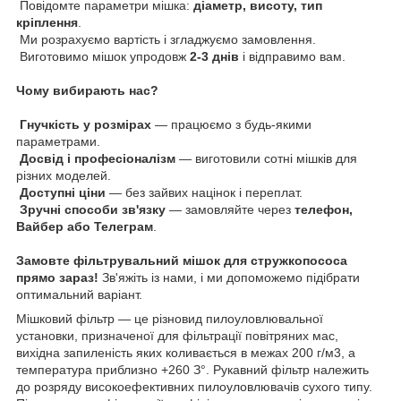
Повідомте параметри мішка:
діаметр, висоту, тип
кріплення
.
Ми розрахуємо вартість і згладжуємо замовлення.
Виготовимо мішок упродовж
2-3 днів
і відправимо вам.
Чому вибирають нас?
Гнучкість у розмірах
— працюємо з будь-якими
параметрами.
Досвід і професіоналізм
— виготовили сотні мішків для
різних моделей.
Доступні ціни
— без зайвих націнок і переплат.
Зручні способи зв'язку
— замовляйте через
телефон,
Вайбер або Телеграм
.
Замовте фільтрувальний мішок для стружкопососа
прямо зараз!
Зв'яжіть із нами, і ми допоможемо підібрати
оптимальний варіант.
Мішковий фільтр — це різновид пилоуловлювальної
установки, призначеної для фільтрації повітряних мас,
вихідна запиленість яких коливається в межах 200 г/м3, а
температура приблизно +260 З°. Рукавний фільтр належить
до розряду високоефективних пилоуловлювачів сухого типу.