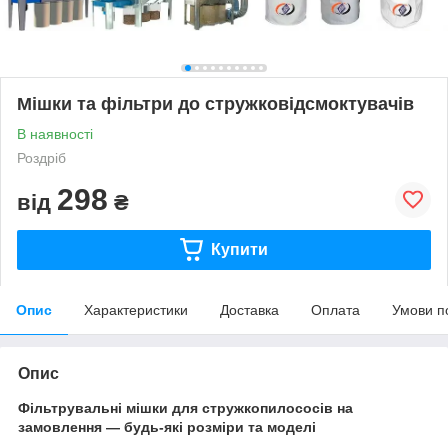
Мішки та фільтри до стружковідсмоктувачів
В наявності
Роздріб
298
від
₴
Купити
Опис
Характеристики
Доставка
Оплата
Умови п
Опис
Фільтрувальні мішки для стружкопилососів на
замовлення — будь-які розміри та моделі