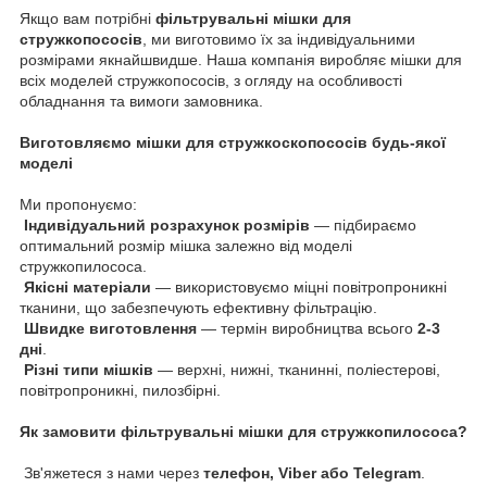
Якщо вам потрібні
фільтрувальні мішки для
стружкопососів
, ми виготовимо їх за індивідуальними
розмірами якнайшвидше. Наша компанія виробляє мішки для
всіх моделей стружкопососів, з огляду на особливості
обладнання та вимоги замовника.
Виготовляємо мішки для стружкоскопососів будь-якої
моделі
Ми пропонуємо:
Індивідуальний розрахунок розмірів
— підбираємо
оптимальний розмір мішка залежно від моделі
стружкопилососа.
Якісні матеріали
— використовуємо міцні повітропроникні
тканини, що забезпечують ефективну фільтрацію.
Швидке виготовлення
— термін виробництва всього
2-3
дні
.
Різні типи мішків
— верхні, нижні, тканинні, поліестерові,
повітропроникні, пилозбірні.
Як замовити фільтрувальні мішки для стружкопилососа?
Зв'яжетеся з нами через
телефон, Viber або Telegram
.