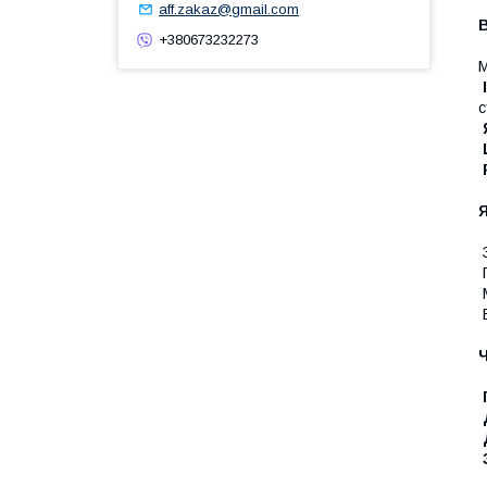
aff.zakaz@gmail.com
+380673232273
М
с
З
П
М
В