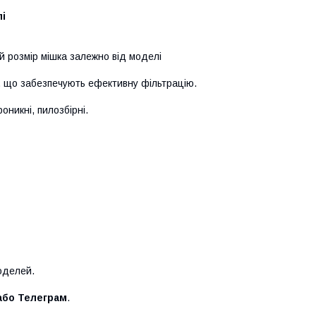
і
 розмір мішка залежно від моделі
, що забезпечують ефективну фільтрацію.
роникні, пилозбірні.
оделей.
або Телеграм
.