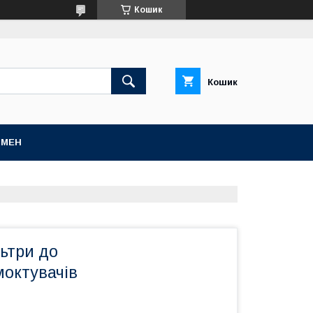
Кошик
Кошик
БМЕН
ьтри до
моктувачів