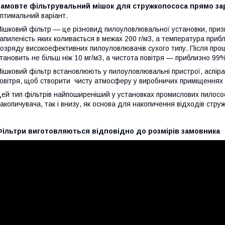
Замовте фільтрувальний мішок для стружкопососа прямо зар
птимальний варіант.
ішковий фільтр — це різновид пилоуловлювальної установки, призн
апиленість яких коливається в межах 200 г/м3, а температура приб
озряду високоефективних пилоуловлювачів сухого типу. Після проце
тановить не більш ніж 10 мг/м3, а чистота повітря — приблизно 99
ішковий фільтр встановлюють у пилоуловлювальні пристрої, аспір
овітря, щоб створити чисту атмосферу у виробничих приміщеннях 
ей тип фільтрів найпоширеніший у установках промислових пилососі
акопичувача, так і внизу, як основа для накопичення відходів струж
Фільтри виготовляються відповідно до розмірів замовника