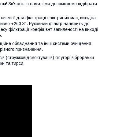
аз!
Зв'яжіть із нами, і ми допоможемо підібрати
аченої для фільтрації повітряних мас, вихідна
лизно +260 З°. Рукавний фільтр належить до
су фільтрації коефіцієнт запиленості на виході
%.
аційне обладнання та інші системи очищення
різного призначення.
в (стружковідсмоктувачів) як угорі віброрамки-
ки та тирси.