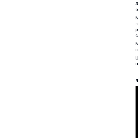
о
М
з
р
с
М
п
Ц
н