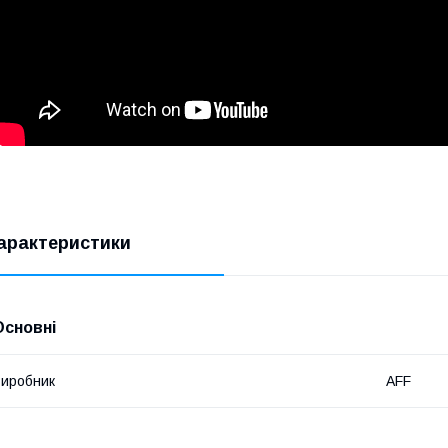
арактеристики
Основні
иробник
AFF