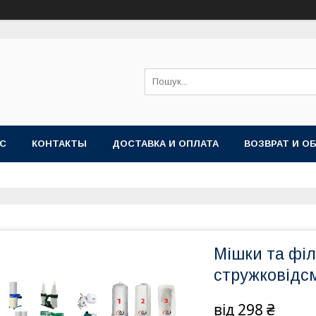
АС
КОНТАКТЫ
ДОСТАВКА И ОПЛАТА
ВОЗВРАТ И О
Мішки та філ
стружковідс
від
298 ₴