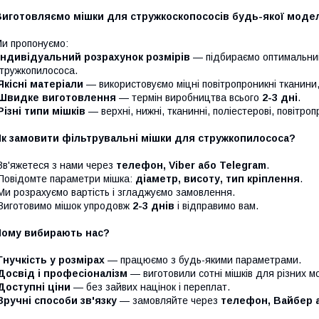
Виготовляємо мішки для стружкоскопососів будь-якої модел
и пропонуємо:
Індивідуальний розрахунок розмірів
— підбираємо оптимальний
тружкопилососа.
Якісні матеріали
— використовуємо міцні повітропроникні тканини
Швидке виготовлення
— термін виробництва всього
2-3 дні
.
Різні типи мішків
— верхні, нижні, тканинні, поліестерові, повітроп
Як замовити фільтрувальні мішки для стружкопилососа?
в'яжетеся з нами через
телефон, Viber або Telegram
.
овідомте параметри мішка:
діаметр, висоту, тип кріплення
.
и розрахуємо вартість і згладжуємо замовлення.
иготовимо мішок упродовж
2-3 днів
і відправимо вам.
Чому вибирають нас?
Гнучкість у розмірах
— працюємо з будь-якими параметрами.
Досвід і професіоналізм
— виготовили сотні мішків для різних м
Доступні ціни
— без зайвих націнок і переплат.
Зручні способи зв'язку
— замовляйте через
телефон, Вайбер 