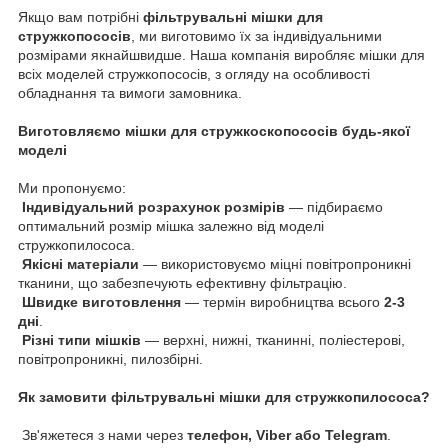
Якщо вам потрібні
фільтрувальні мішки для
стружкопососів
, ми виготовимо їх за індивідуальними
розмірами якнайшвидше. Наша компанія виробляє мішки для
всіх моделей стружкопососів, з огляду на особливості
обладнання та вимоги замовника.
Виготовляємо мішки для стружкоскопососів будь-якої
моделі
Ми пропонуємо:
Індивідуальний розрахунок розмірів
— підбираємо
оптимальний розмір мішка залежно від моделі
стружкопилососа.
Якісні матеріали
— використовуємо міцні повітропроникні
тканини, що забезпечують ефективну фільтрацію.
Швидке виготовлення
— термін виробництва всього
2-3
дні
.
Різні типи мішків
— верхні, нижні, тканинні, поліестерові,
повітропроникні, пилозбірні.
Як замовити фільтрувальні мішки для стружкопилососа?
Зв'яжетеся з нами через
телефон, Viber або Telegram
.