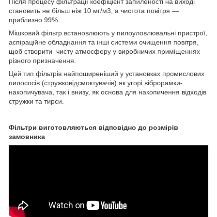
Після процесу фільтрації коефіцієнт запиленості на виході
становить не більш ніж 10 мг/м3, а чистота повітря —
приблизно 99%.
Мішковий фільтр встановлюють у пилоуловлювальні пристрої,
аспіраційне обладнання та інші системи очищення повітря,
щоб створити чисту атмосферу у виробничих приміщеннях
різного призначення.
Цей тип фільтрів найпоширеніший у установках промислових
пилососів (стружковідсмоктувачів) як угорі віброрамки-
накопичувача, так і внизу, як основа для накопичення відходів
стружки та тирси.
Фільтри виготовляються відповідно до розмірів
замовника