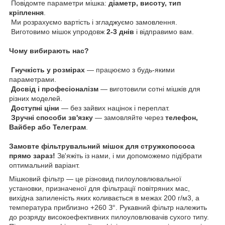
Повідомте параметри мішка:
діаметр, висоту, тип
кріплення
.
Ми розрахуємо вартість і згладжуємо замовлення.
Виготовимо мішок упродовж
2-3 днів
і відправимо вам.
Чому вибирають нас?
Гнучкість у розмірах
— працюємо з будь-якими
параметрами.
Досвід і професіоналізм
— виготовили сотні мішків для
різних моделей.
Доступні ціни
— без зайвих націнок і переплат.
Зручні способи зв'язку
— замовляйте через
телефон,
Вайбер або Телеграм
.
Замовте фільтрувальний мішок для стружкопососа
прямо зараз!
Зв'яжіть із нами, і ми допоможемо підібрати
оптимальний варіант.
Мішковий фільтр — це різновид пилоуловлювальної
установки, призначеної для фільтрації повітряних мас,
вихідна запиленість яких коливається в межах 200 г/м3, а
температура приблизно +260 З°. Рукавний фільтр належить
до розряду високоефективних пилоуловлювачів сухого типу.