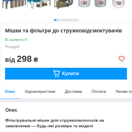
Мішки та фільтри до стружковідсмоктувачів
В наявності
Роздріб
298
від
₴
Купити
Опис
Характеристики
Доставка
Оплата
Умови п
Опис
Фільтрувальні мішки для стружкопилососів на
замовлення — будь-які розміри та моделі