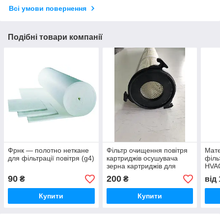
Всі умови повернення
Подібні товари компанії
Фрнк — полотно неткане
Фільтр очищення повітря
Мате
для фільтрації повітря (g4)
картриджів осушувача
філь
зерна картриджів для
HVA
сипучих матеріалів
90
200
₴
₴
від
Купити
Купити