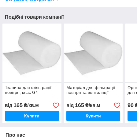
Подібні товари компанії
Тканина для фільтрації
Матеріал для фільтрації
Фрнк
повітря, клас G4
повітря та вентиляції
для 
165
165
90
від
₴/кв.м
від
₴/кв.м
Купити
Купити
Про нас