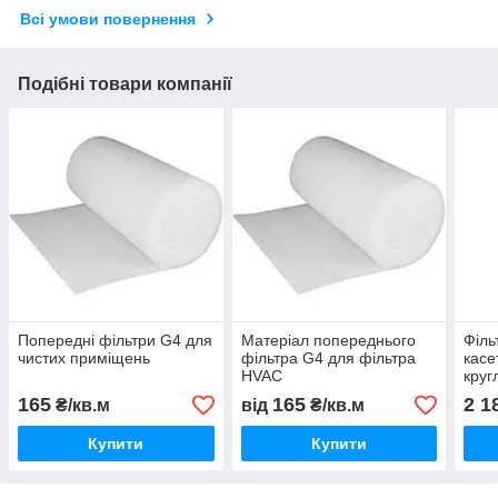
Всі умови повернення
Подібні товари компанії
Попередні фільтри G4 для
Матеріал попереднього
Філь
чистих приміщень
фільтра G4 для фільтра
касе
HVAC
круг
165
165
2 1
₴/кв.м
від
₴/кв.м
Купити
Купити