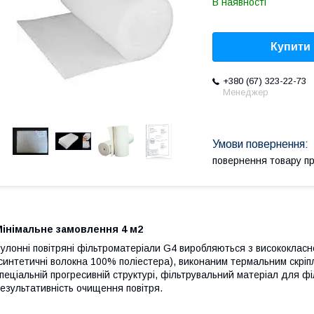
В наявності
Купити
+380 (67) 323-22-73
Менеджер
повернення товару п
Мінімальне замовлення 4 м2
улонні повітряні фільтроматеріали G4 виробляються з висококласн
синтетичні волокна 100% поліестера), виконаним термальним скріп
пеціальній прогресивній структурі, фільтрувальний матеріал для філ
езультативність очищення повітря.