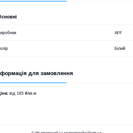
Основні
иробник
AFF
олір
Білий
нформація для замовлення
іна:
від 165 ₴/кв.м
Сайт створений на маркетплейсі
Prom.ua