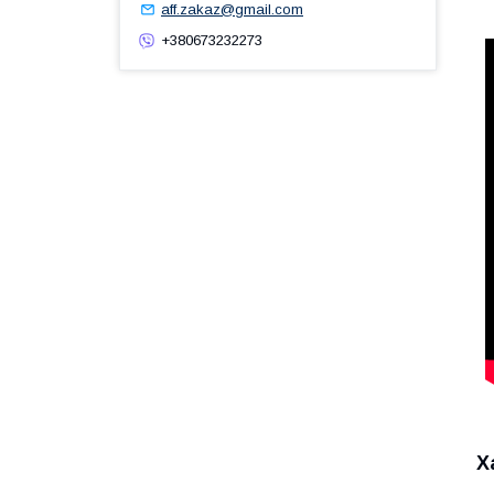
aff.zakaz@gmail.com
+380673232273
Х