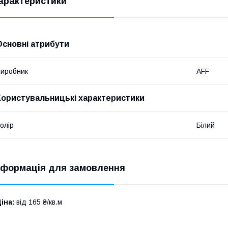
арактеристики
Основні атрибути
иробник
AFF
Користувальницькі характеристики
олір
Білий
нформація для замовлення
іна:
від 165 ₴/кв.м