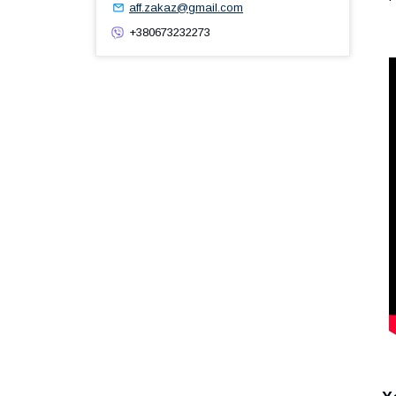
aff.zakaz@gmail.com
+380673232273