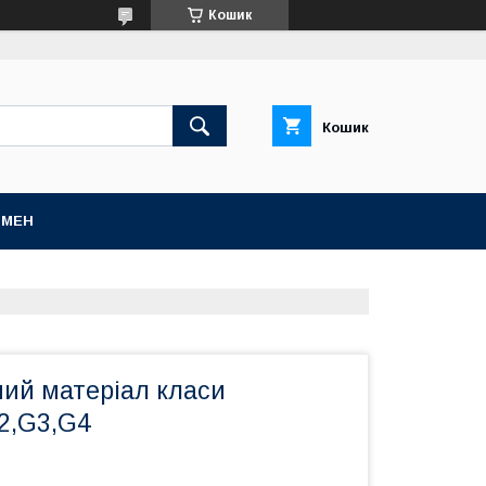
Кошик
Кошик
БМЕН
ний матеріал класи
2,G3,G4