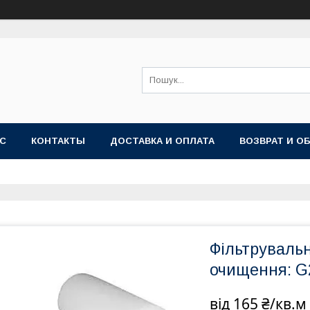
АС
КОНТАКТЫ
ДОСТАВКА И ОПЛАТА
ВОЗВРАТ И О
Фільтруваль
очищення: G
від
165 ₴/кв.м