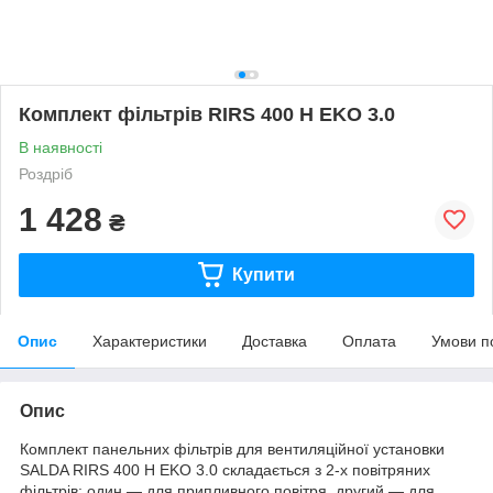
Комплект фільтрів RIRS 400 H EKO 3.0
В наявності
Роздріб
1 428
₴
Купити
Опис
Характеристики
Доставка
Оплата
Умови п
Опис
Комплект панельних фільтрів для вентиляційної установки
SALDA RIRS 400 H EKO 3.0 складається з 2-х повітряних
фільтрів: один — для припливного повітря, другий — для