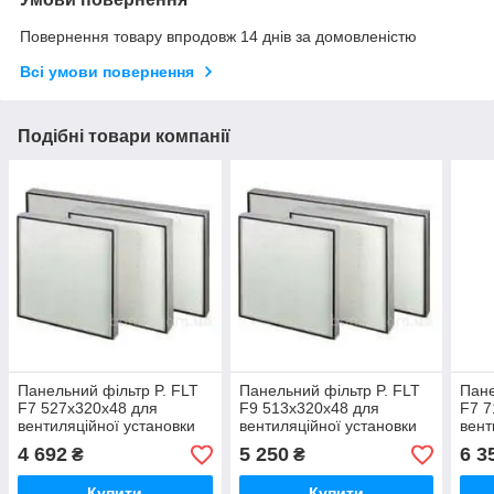
Повернення товару впродовж 14 днів за домовленістю
Всі умови повернення
Подібні товари компанії
Панельний фільтр P. FLT
Панельний фільтр P. FLT
Пане
F7 527x320x48 для
F9 513x320x48 для
F7 7
вентиляційної установки
вентиляційної установки
вент
Ventus
Ventus
Vent
4 692
5 250
6 3
₴
₴
Купити
Купити