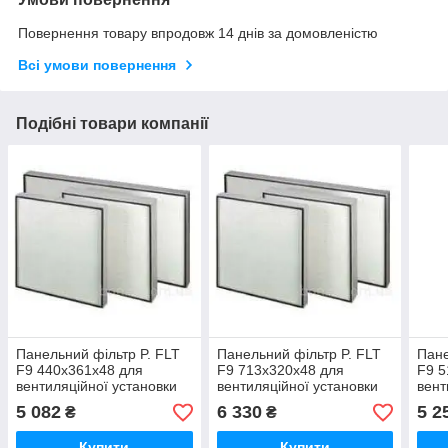
Повернення товару впродовж 14 днів за домовленістю
Всі умови повернення
Подібні товари компанії
Панельний фільтр P. FLT
Панельний фільтр P. FLT
Пане
F9 440x361x48 для
F9 713x320x48 для
F9 5
вентиляційної установки
вентиляційної установки
вент
Ventus
Ventus
Vent
5 082
6 330
5 2
₴
₴
Купити
Купити