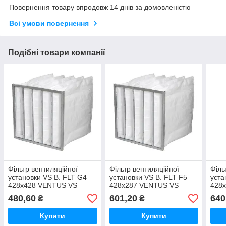
Повернення товару впродовж 14 днів за домовленістю
Всі умови повернення
Подібні товари компанії
Фільтр вентиляційної
Фільтр вентиляційної
Філь
установки VS B. FLT G4
установки VS B. FLT F5
уста
428x428 VENTUS VS
428x287 VENTUS VS
428
VENTUS VVS VENTUS N-
VENTUS VVS VENTUS N-
VEN
480,60
601,20
640
₴
₴
TYPE (NVS)
TYPE (NVS)
TYP
Купити
Купити