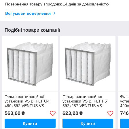
Повернення товару впродовж 14 днів за домовленістю
Всі умови повернення
Подібні товари компанії
Фільтр вентиляційної
Фільтр вентиляційної
Філь
установки VS B. FLT G4
установки VS B. FLT F5
уста
490x592 VENTUS VS
592x287 VENTUS VS
490
VENTUS VVS VENTUS N-
VENTUS VVS VENTUS N-
VEN
563,60
623,20
746
₴
₴
TYPE (NVS)
TYPE (NVS)
TYP
Купити
Купити