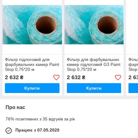
Фільтр підлоговий для
Фільтр для фарбувальних
Філь
фарбувальних камер Paint
камер підлоговий G3 Paint
фарб
Stop 0,75*20 м
Stop 0,75*20 м
Stop
2 632
2 632
2 6
₴
₴
Купити
Купити
Про нас
76% позитивних з 35 відгуків за рік
Працює з 07.05.2020