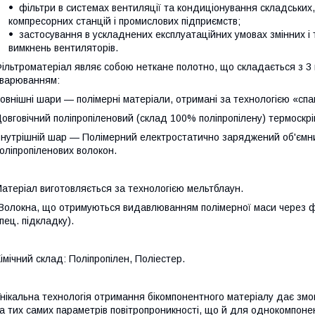
фільтри в системах вентиляції та кондиціонування складських,
компресорних станцій і промислових підприємств;
застосування в ускладнених експлуатаційних умовах змінних і т
вимкнень вентиляторів.
ільтроматеріал являє собою неткане полотно, що складається з 3 
варюванням:
овнішні шари — полімерні матеріали, отримані за технологією «сп
овговічний поліпропіленовий (склад 100% поліпропілену) термоскрі
нутрішній шар — Полімерний електростатично заряджений об'ємни
оліпропіленових волокон.
атеріал виготовляється за технологією мельтблаун.
Волокна, що отримуються видавлюванням полімерної маси через ф
пец. підкладку).
імічний склад: Поліпропілен, Поліестер.
нікальна технологія отримання бікомпонентного матеріалу дає змог
а тих самих параметрів повітропроникності, що й для однокомпонент