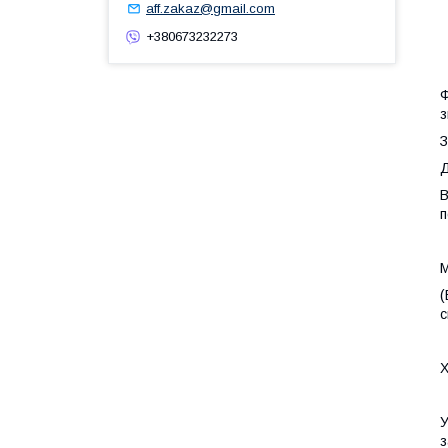
aff.zakaz@gmail.com
+380673232273
Ф
з
З
Д
В
п
М
(
с
Х
У
з