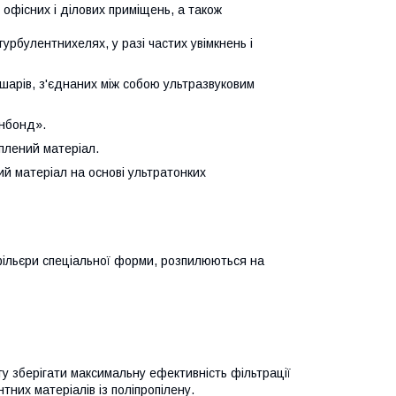
 офісних і ділових приміщень, а також
урбулентнихелях, у разі частих увімкнень і
шарів, з'єднаних між собою ультразвуковим
анбонд».
плений матеріал.
й матеріал на основі ультратонких
ільєри спеціальної форми, розпилюються на
у зберігати максимальну ефективність фільтрації
них матеріалів із поліпропілену.