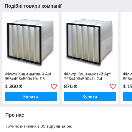
Подібні товари компанії
Фільтр Кишеньковий Apf
Фільтр Кишеньковий Apf
Філь
996х496х500х10к F6
796х496х500х7к G4
896х
1 360
876
1 1
₴
₴
Купити
Купити
Про нас
76% позитивних з 35 відгуків за рік