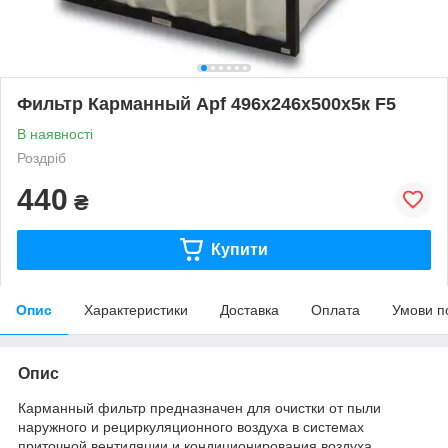
Фильтр Карманный Apf 496x246x500x5к F5
В наявності
Роздріб
440
₴
Купити
Опис
Характеристики
Доставка
Оплата
Умови п
Опис
Карманный фильтр предназначен для очистки от пыли
наружного и рециркуляционного воздуха в системах
приточной вентиляции и кондиционирования воздуха.