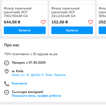
Фільтр панельний
Фільтр панельный
Філь
(касетний) ACF
(касетний) ACF
(кас
700x700x48 G4
241x242x48 G4
305
644,98
152,66
202
₴
₴
Купити
Купити
Про нас
76% позитивних з 35 відгуків за рік
Працює з 07.05.2020
м. Київ
Киев, ул. И. Дзюби 9, Київ, Україна
Контакти
Сьогодні вихідний
Показати весь графік роботи