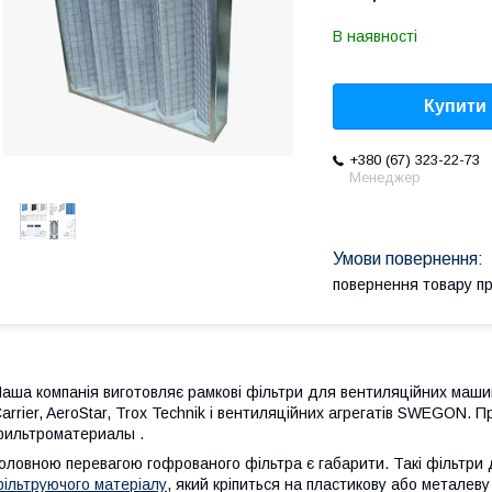
В наявності
Купити
+380 (67) 323-22-73
Менеджер
повернення товару п
аша компанія виготовляє рамкові фільтри для вентиляційних машин 
arrier, AeroStar, Trox Technik і вентиляційних агрегатів SWEGON. 
ильтроматериалы .
оловною перевагою гофрованого фільтра є габарити. Такі фільтри 
ільтруючого матеріалу
, який кріпиться на пластикову або металеву