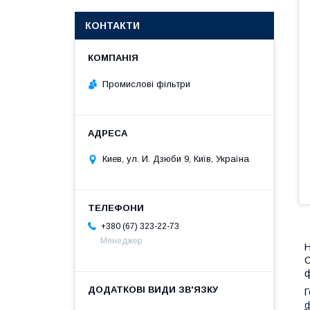
КОНТАКТИ
Промислові фільтри
Киев, ул. И. Дзюби 9, Київ, Україна
+380 (67) 323-22-73
Менеджер
Н
C
ф
Г
ф