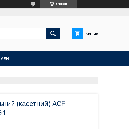
Кошик
Кошик
БМЕН
ьний (касетний) ACF
G4